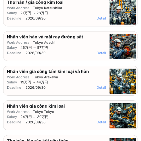
Thợ hàn / gia công kim loại
Work Address
Tokyo Katsushika
Salary
21万円 ～ 28万円
Deadline
2026/09/30
Detail
Nhân viên hàn và mài ray đường sắt
Work Address
Tokyo Adachi
Salary
46万円 ～ 57万円
Deadline
2026/09/30
Detail
Nhân viên gia công tấm kim loại và hàn
Work Address
Tokyo Arakawa
Salary
19万円 ～ 44万円
Deadline
2026/09/30
Detail
Nhân viên gia công kim loại
Work Address
Tokyo Tokyo
Salary
24万円 ～ 30万円
Deadline
2026/09/30
Detail
Thợ hàn, lắp ráp kết cấu thép