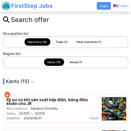
FirstStep Jobs
Login
English
Search offer
Occupation list
Machinery (16)
Trade (2)
Other Industries (1)
Region list
Kanto (15)
Kansai (1)
Kanto (15)
Kỹ sư cơ khí sản xuất hộp điện, bảng điều
khiển cho JR
Work Address
Saitama Chichibu
Salary
25万円 ～ 34万円
Deadline
2026/08/31
Detail