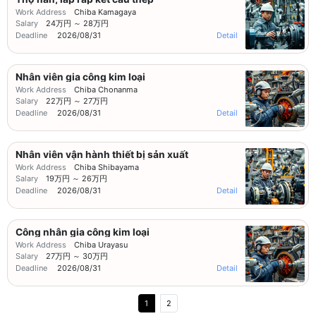
Work Address
Chiba Kamagaya
Salary
24万円 ～ 28万円
Deadline
2026/08/31
Detail
Nhân viên gia công kim loại
Work Address
Chiba Chonanma
Salary
22万円 ～ 27万円
Deadline
2026/08/31
Detail
Nhân viên vận hành thiết bị sản xuất
Work Address
Chiba Shibayama
Salary
19万円 ～ 26万円
Deadline
2026/08/31
Detail
Công nhân gia công kim loại
Work Address
Chiba Urayasu
Salary
27万円 ～ 30万円
Deadline
2026/08/31
Detail
1
2